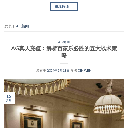
继续阅读
→
发表于
AG新闻
AG新闻
AG真人充值：解析百家乐必胜的五大战术策
略
发布于
2024年3月13日
作者
XINWEN
13
3 月