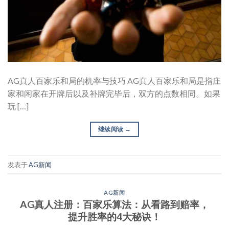
AG真人百家乐和局的机率与技巧 AG真人百家乐和局是指庄
家和闲家在开牌后以及补牌完毕后，双方的点数相同。如果
玩 […]
继续阅读
→
发表于
AG新闻
AG新闻
AG真人注册：百家乐算法：从看路到赔率，
提升胜率的4大秘诀！