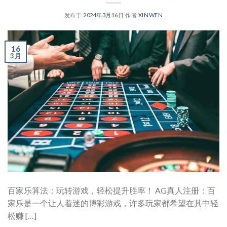
发布于
2024年3月16日
作者
XINWEN
16
3 月
百家乐算法：玩转游戏，轻松提升胜率！ AG真人注册：百
家乐是一个让人着迷的博彩游戏，许多玩家都希望在其中轻
松赚 […]