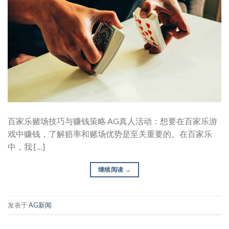
百家乐赌场技巧与赚钱策略 AG真人活动：想要在百家乐游
戏中赚钱，了解赔率和赌场优势是至关重要的。在百家乐
中，我 […]
继续阅读
→
发表于
AG新闻