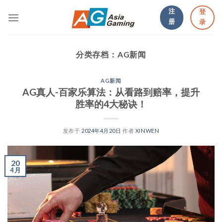
跳
注
登
转
册
录
到
内
分类存档：
AG新闻
容
AG新闻
AG真人-百家乐算法：从看路到赔率，提升
胜率的4大秘诀！
发布于
2024年4月20日
作者
XINWEN
20
4 月