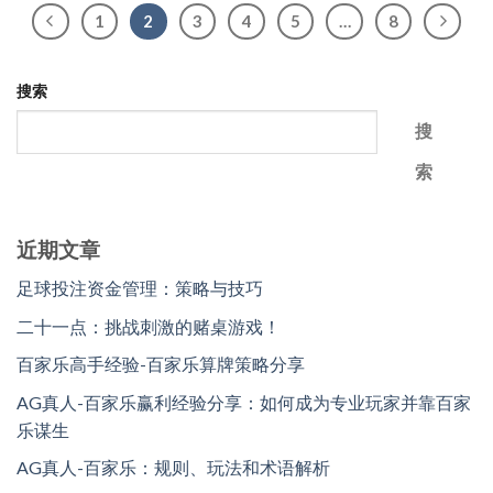
1
2
3
4
5
…
8
搜索
搜
索
近期文章
足球投注资金管理：策略与技巧
二十一点：挑战刺激的赌桌游戏！
百家乐高手经验-百家乐算牌策略分享
AG真人-百家乐赢利经验分享：如何成为专业玩家并靠百家
乐谋生
AG真人-百家乐：规则、玩法和术语解析